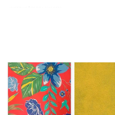
INSTRUÇÕES DE LAVAGEM
• Lavagem a temperatura máxima de 40°C
• Não Alvejar
• Permitida secagem em temperatura máxima 70°C
• Passar em temperatura máxima 200°C
• Limpar a seco com hidrocarboneto ou percloroetilen
COMPOSIÇÃO:
100% Algodão
LARGURA:
1,40m
ORIGEM:
Nacional
MARCA:
Niazi
INFORMAÇÕES ADICIONAIS