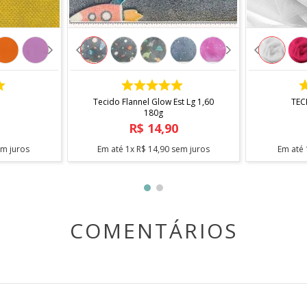
etro de comprimento pela largura do tecido. Caso seja soli
fracionamento do corte.
COMPRAR
Tecido Flannel Glow Est Lg 1,60
TEC
180g
R$
14
,
90
m juros
Em até
1
x
R$
14
,
90
sem juros
Em até
COMENTÁRIOS