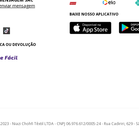
 enviar mensagem
BAIXE NOSSO APLICATIVO
OCA OU DEVOLUÇÃO
023 - Niazi Chohfi Têxtil LTDA - CNPJ 06.976.612/0005-24 - Rua Cadiriri, 629 - 