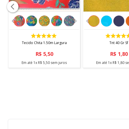
Vendido a cada 1,00 MT onde a medida se refere a um m
cortes.
Para pedidos acima de 15 metros, é possível que haja 
*Imagem meramente ilustrativa*
COMPRAR
COMPRAR
Tecido Chita 1.50m Largura
Tnt 40 Gr Sf
R$
5
,
50
R$
1
,
80
Em até
1
x
R$
5
,
50
sem juros
Em até
1
x
R$
1
,
80
se