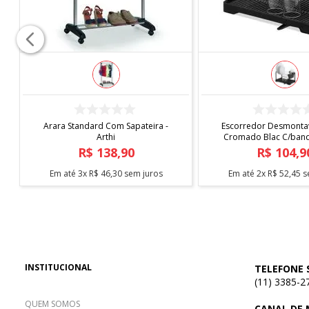
COMPRAR
COMPRAR
Arara Standard Com Sapateira -
Escorredor Desmontav
Arthi
Cromado Blac C/bande
Arthi
R$
138
,
90
R$
104
,
9
Em até
3
x
R$
46
,
30
sem juros
Em até
2
x
R$
52
,
45
s
INSTITUCIONAL
TELEFONE 
(11) 3385-2
QUEM SOMOS
CANAL DE