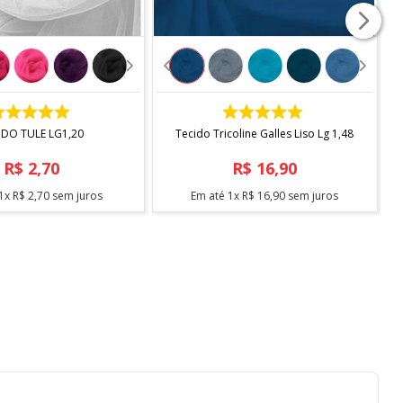
citado 2 mts, será enviado metragem corrida, sem
COMPRAR
COMPRAR
IDO TULE LG1,20
Tecido Tricoline Galles Liso Lg 1,48
R$
2
,
70
R$
16
,
90
1
x
R$
2
,
70
sem juros
Em até
1
x
R$
16
,
90
sem juros