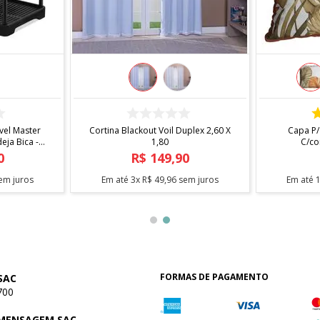
COMPRAR
el Master
Cortina Blackout Voil Duplex 2,60 X
Capa P/
ja Bica -
1,80
C/co
0
R$
149
,
90
em juros
Em até
3
x
R$
49
,
96
sem juros
Em até
FORMAS DE PAGAMENTO
SAC
700
 MENSAGEM SAC