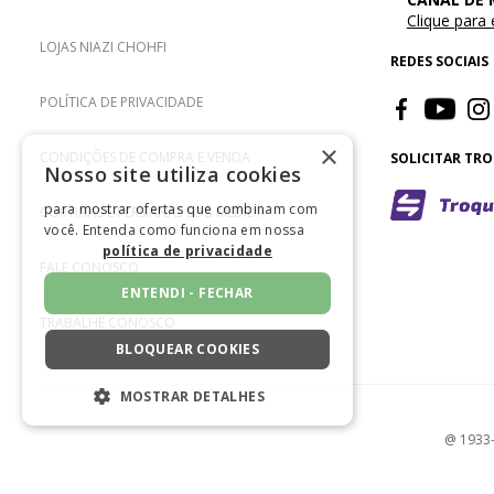
Clique para
LOJAS NIAZI CHOHFI
REDES SOCIAIS
POLÍTICA DE PRIVACIDADE
×
CONDIÇÕES DE COMPRA E VENDA
SOLICITAR TR
Nosso site utiliza cookies
para mostrar ofertas que combinam com
CORTINAS E PERSIANAS SOB MEDIDA
você. Entenda como funciona em nossa
política de privacidade
FALE CONOSCO
ENTENDI - FECHAR
TRABALHE CONOSCO
BLOQUEAR COOKIES
MOSTRAR DETALHES
ESTRITAMENTE NECESSÁRIOS
@ 1933-2
DESEMPENHO