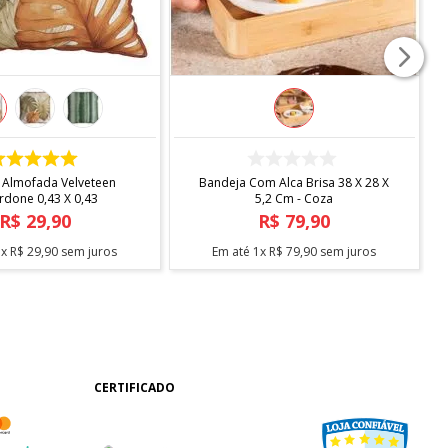
COMPRAR
COMPRAR
 Almofada Velveteen
Bandeja Com Alca Brisa 38 X 28 X
rdone 0,43 X 0,43
5,2 Cm - Coza
R$
29
,
90
R$
79
,
90
1
x
R$
29
,
90
sem juros
Em até
1
x
R$
79
,
90
sem juros
CERTIFICADO