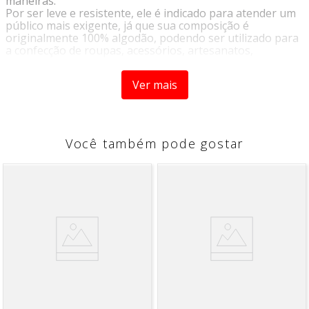
maneiras.
Por ser leve e resistente, ele é indicado para atender um
público mais exigente, já que sua composição é
originalmente 100% algodão, podendo ser utilizado para
a confecção de roupas, acessórios, artesanatos,
patchwork, ou decoração de móveis.
Sua variedade de cores e estampas proporciona infinitas
Ver mais
possibilidades de criação de acordo com a sua
criatividade.
Você também pode gostar
INSTRUÇÕES DE LAVAGEM
• Lavagem a temperatura máxima de 40°C
• Não Alvejar
• Permitida secagem em temperatura máxima 70°C
• Passar em temperatura máxima 200°C
• Limpar a seco com hidrocarboneto ou percloroetileno