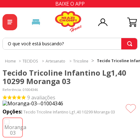
BAIXE O APP
O que você está buscando?
TERMOS MAIS BUSCADOS
Tecido Tricoline Infa
TECIDOS
Artesanato
Tricoline
1
º
tricoline
Tecido Tricoline Infantino Lg1,40
2
º
tapete
10299 Moranga 03
3
º
cortina
Referência
:
01004346
9
avaliações
4
º
tapetes
5
º
tecido percal
Opções:
Tecido Tricoline Infantino Lg1,40 10299 Moranga 03
6
º
tecido tricoline
7
º
percal