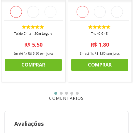
COMPOSIÇÃO:
100% Algodão
LARGURA:
1,40m
ORIGEM:
Nacional
MARCA:
Niazi
Tecido Chita 1.50m Largura
Tnt 40 Gr Sf
R$
5
,
50
R$
1
,
80
INFORMAÇÕES ADICIONAIS
Em até
1
x
R$
5
,
50
sem juros
Em até
1
x
R$
1
,
80
sem juros
Vendido a cada 1,00 MT onde a medida se refere a um
COMPRAR
COMPRAR
metro de comprimento pela largura do tecido. Caso seja
solicitado 2 mts, será enviado metragem corrida, sem
cortes.
Para pedidos acima de 15 metros, é possível que haja
fracionamento do corte.
*Imagem meramente ilustrativa*
COMENTÁRIOS
Avaliações