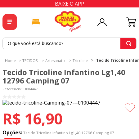
BAIXE O APP
O que você está buscando?
TERMOS MAIS BUSCADOS
Tecido Tricoline Infa
TECIDOS
Artesanato
Tricoline
1
º
tricoline
Tecido Tricoline Infantino Lg1,40
2
º
tapete
12796 Camping 07
3
º
cortina
Referência
:
01004447
4
º
tecido percal
5
º
tapetes
R$
16
,
90
6
º
percal
7
º
tecido tricoline
Opções:
Tecido Tricoline Infantino Lg1,40 12796 Camping 07