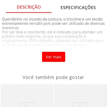
DESCRIÇÃO
ESPECIFICAÇÕES
Queridinho no mundo da costura, o tricoline é um tecido
extremamente versátil pois pode ser utilizado de diversas
maneiras.
Por ser leve e resistente, ele é indicado para atender um
público mais exigente, já que sua composição é
originalmente 100% algodão, podendo ser utilizado para
a confecção de roupas, acessórios, artesanatos,
patchwork, ou decoração de móveis.
Sua variedade de cores e estampas proporciona infinitas
Ver mais
possibilidades de criação de acordo com a sua
criatividade.
Você também pode gostar
INSTRUÇÕES DE LAVAGEM
• Lavagem a temperatura máxima de 40°C
• Não Alvejar
• Permitida secagem em temperatura máxima 70°C