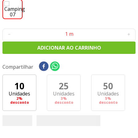
8
º
tricoline digital
9
º
tecido oxford
10
º
tapete sisal
－
＋
ADICIONAR AO CARRINHO
Compartilhar
10
25
50
Unidades
Unidades
Unidades
2
%
3
%
5
%
desconto
desconto
desconto