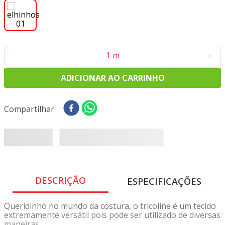
8
º
tricoline digital
9
º
tecido oxford
10
º
toalha mesa
－
＋
ADICIONAR AO CARRINHO
1 disponível
Compartilhar
DESCRIÇÃO
ESPECIFICAÇÕES
Queridinho no mundo da costura, o tricoline é um tecido
extremamente versátil pois pode ser utilizado de diversas
maneiras.