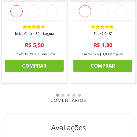
LARGURA:
1,40m
ORIGEM:
Nacional
MARCA:
Niazi
Tecido Chita 1.50m Largura
Tnt 40 Gr Sf
R$
5
,
50
R$
1
,
80
INFORMAÇÕES ADICIONAIS
Em até
1
x
R$
5
,
50
sem juros
Em até
1
x
R$
1
,
80
sem juros
Vendido a cada 1,00 MT onde a medida se refere a um
COMPRAR
COMPRAR
metro de comprimento pela largura do tecido. Caso seja
solicitado 2 mts, será enviado metragem corrida, sem
cortes.
Para pedidos acima de 15 metros, é possível que haja
fracionamento do corte.
*Imagem meramente ilustrativa*
COMENTÁRIOS
Avaliações