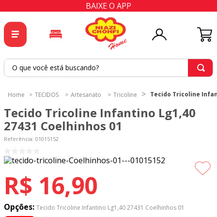
BAIXE O APP
O que você está buscando?
TERMOS MAIS BUSCADOS
Tecido Tricoline Infa
TECIDOS
Artesanato
Tricoline
1
º
tricoline
Tecido Tricoline Infantino Lg1,40
2
º
tapete
27431 Coelhinhos 01
3
º
cortina
Referência
:
01015152
4
º
tecido percal
5
º
tapetes
R$
16
,
90
6
º
tecido tricoline
7
º
percal
Opções:
Tecido Tricoline Infantino Lg1,40 27431 Coelhinhos 01