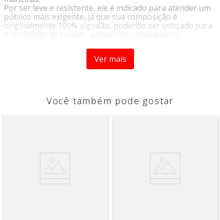
Por ser leve e resistente, ele é indicado para atender um
público mais exigente, já que sua composição é
originalmente 100% algodão, podendo ser utilizado para
a confecção de roupas, acessórios, artesanatos,
patchwork, ou decoração de móveis.
Sua variedade de cores e estampas proporciona infinitas
Ver mais
possibilidades de criação de acordo com a sua
criatividade.
Você também pode gostar
INSTRUÇÕES DE LAVAGEM
• Lavagem a temperatura máxima de 40°C
• Não Alvejar
• Permitida secagem em temperatura máxima 70°C
• Passar em temperatura máxima 200°C
• Limpar a seco com hidrocarboneto ou percloroetileno
COMPOSIÇÃO:
100% Algodão