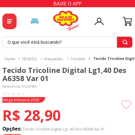
BAIXE O APP
O que você está buscando?
TERMOS MAIS BUSCADOS
Tecido Tricoline Digit
TECIDOS
Artesanato
Tricoline
1
º
tricoline
Tecido Tricoline Digital Lg1,40 Des
2
º
tapete
A6358 Var 01
3
º
cortina
Referência
:
01233585
4
º
tapetes
Novidade
Mega Artesanal 2026
5
º
tecido percal
R$
28
,
90
6
º
tricoline digital
7
º
percal
Opções:
Tecido Tricoline Digital Lg1,40 Des A6358 Var 01