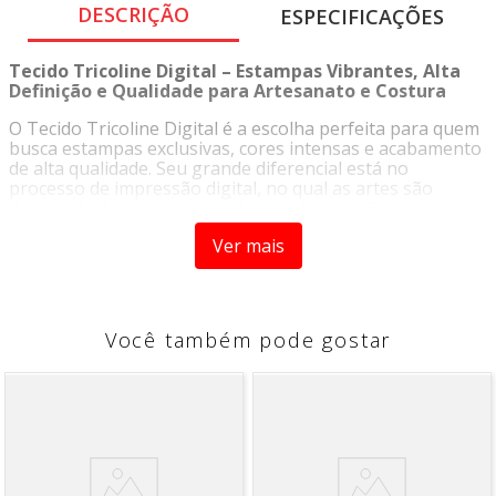
DESCRIÇÃO
ESPECIFICAÇÕES
Tecido Tricoline Digital – Estampas Vibrantes, Alta
Definição e Qualidade para Artesanato e Costura
O Tecido Tricoline Digital é a escolha perfeita para quem
busca estampas exclusivas, cores intensas e acabamento
de alta qualidade. Seu grande diferencial está no
processo de impressão digital, no qual as artes são
desenvolvidas em computador e aplicadas diretamente
no tecido, garantindo imagens nítidas e riqueza de
Ver mais
detalhes.
Produzido em 100% algodão, oferece toque macio,
excelente respirabilidade e conforto, além de
proporcionar praticidade no corte e na costura. As
Você também pode gostar
estampas digitais apresentam cores mais vivas e
definidas quando comparadas aos métodos tradicionais,
valorizando ainda mais peças artesanais e projetos
criativos.
Inspirado nas principais tendências de moda e decoração,
o Tricoline Digital é uma das opções favoritas de
artesãos e costureiros que procuram qualidade,