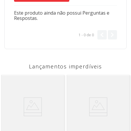
fracionamento do corte
Pode haver pequena variação de tonalidade
conforme lote ou configuração da tela
Este produto ainda não possui Perguntas e
Imagens meramente ilustrativas
Respostas.
1 - 0
de
0
Lançamentos imperdíveis