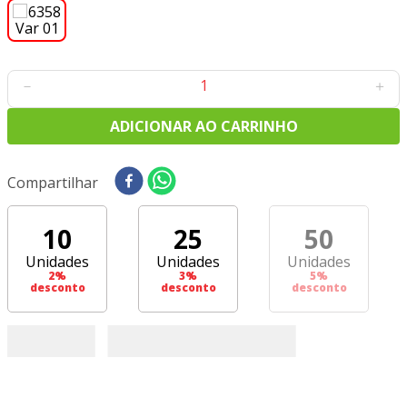
8
º
tecido tricoline
9
º
tecido oxford
10
º
toalha mesa
－
＋
ADICIONAR AO CARRINHO
Compartilhar
10
25
50
Unidades
Unidades
Unidades
2
%
3
%
5
%
desconto
desconto
desconto