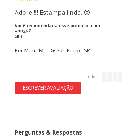
Adorei!!! Estampa linda. 😍
Você recomendaria esse produto a um
amigo?
Sim
Por
Maria M.
De
São Paulo - SP
1 - 1
de
1
ESCREVER AVALIAÇÃO
Perguntas
&
Respostas