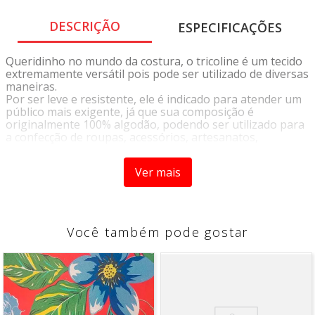
DESCRIÇÃO
ESPECIFICAÇÕES
Queridinho no mundo da costura, o tricoline é um tecido
extremamente versátil pois pode ser utilizado de diversas
maneiras.
Por ser leve e resistente, ele é indicado para atender um
público mais exigente, já que sua composição é
originalmente 100% algodão, podendo ser utilizado para
a confecção de roupas, acessórios, artesanatos,
patchwork, ou decoração de móveis.
Sua variedade de cores e estampas proporciona infinitas
Ver mais
possibilidades de criação de acordo com a sua
criatividade.
Você também pode gostar
INSTRUÇÕES DE LAVAGEM
• Lavagem a temperatura máxima de 40°C
• Não Alvejar
• Permitida secagem em temperatura máxima 70°C