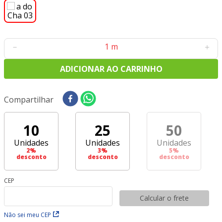
8
º
tecido oxford
9
º
tricoline digital
10
º
tecidos
－
＋
ADICIONAR AO CARRINHO
Compartilhar
10
25
50
Unidades
Unidades
Unidades
2
%
3
%
5
%
desconto
desconto
desconto
CEP
Calcular o frete
Não sei meu CEP