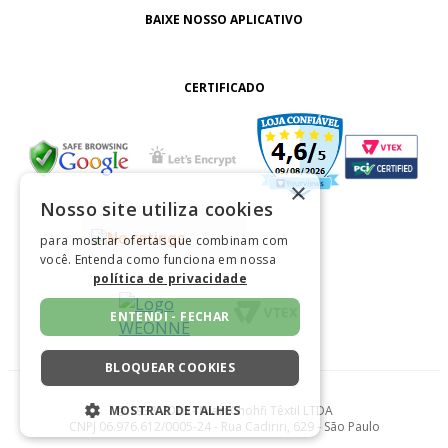
BAIXE NOSSO APLICATIVO
CERTIFICADO
×
Nosso site utiliza cookies
para mostrar ofertas que combinam com
você. Entenda como funciona em nossa
política de privacidade
ENTENDI - FECHAR
BLOQUEAR COOKIES
@ 1933-2026 - Niazi Chohfi Têxtil LTDA
MOSTRAR DETALHES
CNPJ 06.976.612/0005-24 - Rua Cadiriri, 629 - São Paulo
ESTRITAMENTE NECESSÁRIOS