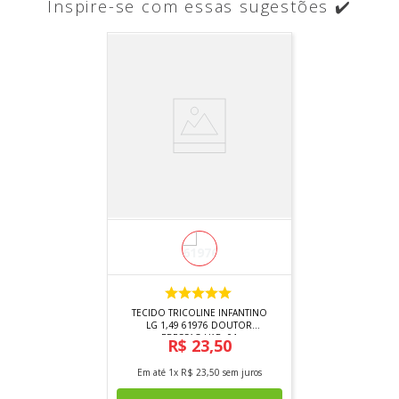
Inspire-se com essas sugestões ✔️
TECIDO TRICOLINE INFANTINO
LG 1,49 61976 DOUTOR
PRESSAO VAR. 01
R$
23
,
50
Em até
1
x
R$
23
,
50
sem juros