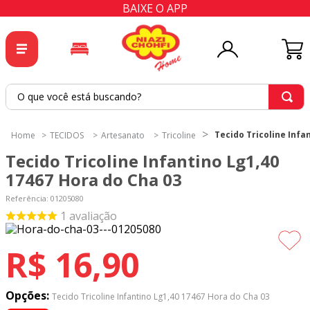
BAIXE O APP
O que você está buscando?
TERMOS MAIS BUSCADOS
Tecido Tricoline Infa
TECIDOS
Artesanato
Tricoline
1
º
tricoline
Tecido Tricoline Infantino Lg1,40
2
º
tapete
17467 Hora do Cha 03
3
º
cortina
Referência
:
01205080
1
avaliação
4
º
tapetes
5
º
tecido percal
R$
16
,
90
6
º
tecido tricoline
7
º
percal
Opções:
Tecido Tricoline Infantino Lg1,40 17467 Hora do Cha 03