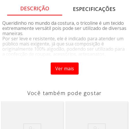
DESCRIÇÃO
ESPECIFICAÇÕES
Queridinho no mundo da costura, o tricoline é um tecido
extremamente versátil pois pode ser utilizado de diversas
maneiras.
Por ser leve e resistente, ele é indicado para atender um
público mais exigente, já que sua composição é
originalmente 100% algodão, podendo ser utilizado para
a confecção de roupas, acessórios, artesanatos,
patchwork, ou decoração de móveis.
Sua variedade de cores e estampas proporciona infinitas
Ver mais
possibilidades de criação de acordo com a sua
criatividade.
INSTRUÇÕES DE LAVAGEM
Você também pode gostar
• Lavagem a temperatura máxima de 40°C
• Não Alvejar
• Permitida secagem em temperatura máxima 70°C
• Passar em temperatura máxima 200°C