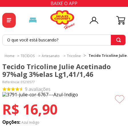
BAIXE O APP
O que você está buscando?
TERMOS MAIS BUSCADOS
Tecido Tricoline Juli
TECIDOS
Artesanato
Tricoline
1
º
tricoline
Tecido Tricoline Julie Acetinado
2
º
tapete
97%alg 3%elas Lg1,41/1,46
3
º
cortina
Referência
:
01210577
9
avaliações
4
º
tapetes
5
º
tecido percal
R$
16
,
90
6
º
tecido tricoline
7
º
percal
Opções:
Azul Indigo