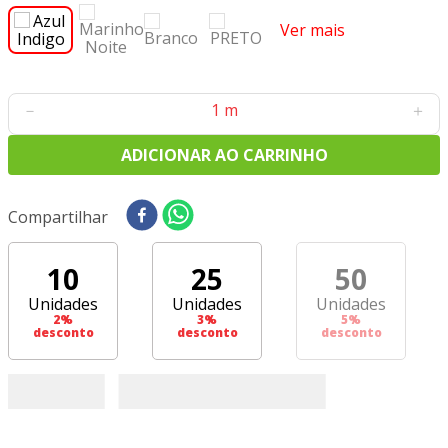
8
º
tricoline digital
Ver mais
9
º
tecido oxford
10
º
toalha mesa
－
＋
ADICIONAR AO CARRINHO
Compartilhar
10
25
50
Unidades
Unidades
Unidades
2
%
3
%
5
%
desconto
desconto
desconto