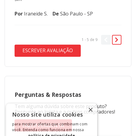
Por
Iraneide S.
De
São Paulo - SP
1 - 5
de
9
ESCREVER AVALIAÇÃO
Perguntas
&
Respostas
Tem alguma dúvida sobre este produto?
×
Pergunte ao lojista e a outros compradores!
Nosso site utiliza cookies
para mostrar ofertas que combinam com
FAZER PERGUNTA
você. Entenda como funciona em nossa
política de privacidade