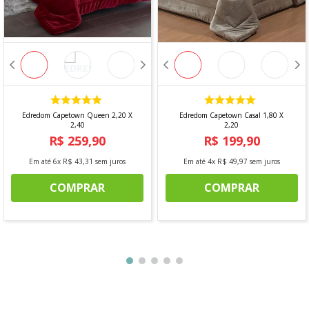
Edredom Capetown Queen 2,20 X
Edredom Capetown Casal 1,80 X
2,40
2,20
R$
259
,
90
R$
199
,
90
Em até
6
x
R$
43
,
31
sem juros
Em até
4
x
R$
49
,
97
sem juros
COMPRAR
COMPRAR