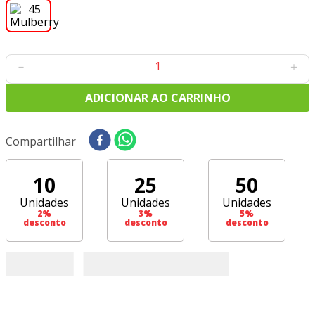
8
º
tricoline digital
9
º
tecido oxford
10
º
toalha mesa
－
＋
ADICIONAR AO CARRINHO
Compartilhar
10
25
50
Unidades
Unidades
Unidades
2
%
3
%
5
%
desconto
desconto
desconto