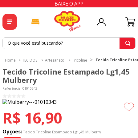
BAIXE O APP
O que você está buscando?
TERMOS MAIS BUSCADOS
Tecido Tricoline Est
TECIDOS
Artesanato
Tricoline
1
º
tricoline
Tecido Tricoline Estampado Lg1,45
2
º
tapete
Mulberry
3
º
cortina
Referência
:
01010343
4
º
tecido percal
5
º
tapetes
R$
16
,
90
6
º
tecido tricoline
7
º
percal
Opções:
Tecido Tricoline Estampado Lg1,45 Mulberry