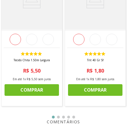
Vendido a cada 1,00 MT onde a medida se refere a um
metro de comprimento pela largura do tecido. Caso seja
solicitado 2 mts, será enviado metragem corrida, sem
cortes. Para pedidos acima de 15 metros, é possível que
haja fracionamento do corte.
*Imagem meramente ilustrativa*
Tecido Chita 1.50m Largura
Tnt 40 Gr Sf
R$
5
,
50
R$
1
,
80
Em até
1
x
R$
5
,
50
sem juros
Em até
1
x
R$
1
,
80
sem juros
COMPRAR
COMPRAR
COMENTÁRIOS