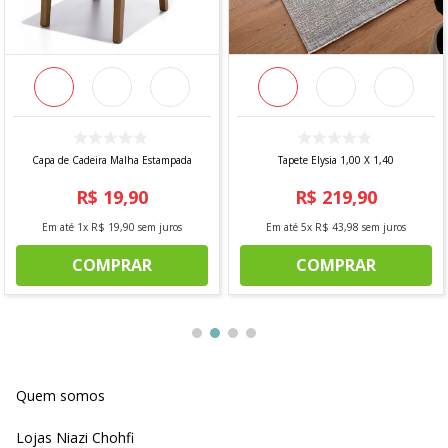
Capa de Cadeira Malha Estampada
Tapete Elysia 1,00 X 1,40
R$
19
,
90
R$
219
,
90
Em até
1
x
R$
19
,
90
sem juros
Em até
5
x
R$
43
,
98
sem juros
COMPRAR
COMPRAR
Quem somos
Lojas Niazi Chohfi