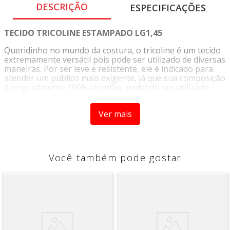
DESCRIÇÃO
ESPECIFICAÇÕES
TECIDO TRICOLINE ESTAMPADO LG1,45
Queridinho no mundo da costura, o tricoline é um tecido
extremamente versátil pois pode ser utilizado de diversas
maneiras. Por ser leve e resistente, ele é indicado para
atender um público mais exigente, já que sua composição
é originalmente 100% algodão, podendo ser utilizado
para a confecção de roupas, acessórios, artesanatos,
patchwork, ou decoração de móveis. Sua variedade de
Ver mais
cores e estampas proporciona infinitas possibilidades de
criação de acordo com a sua criatividade.
INSTRUÇÕES DE LAVAGEM
Você também pode gostar
• Lavagem a temperatura máxima de 40°C
• Não Alvejar
• Secar em baixa temperatura e à sombra para preservar
as cores vivas por mais tempo
• Passar em temperatura máxima 150°C
INFORMAÇÕES ADICIONAIS