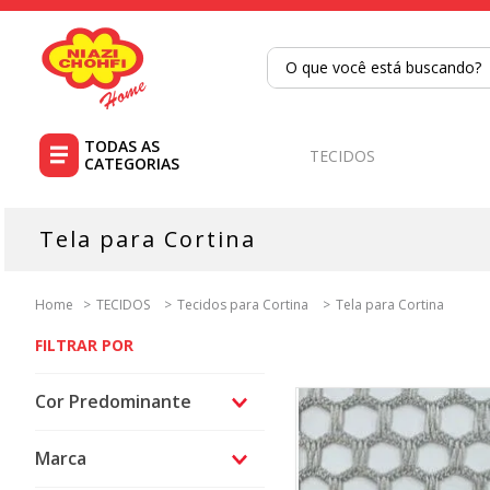
O que você está buscando?
TERMOS MAIS BUSCADOS
1
º
tricoline
TECIDOS
2
º
tapete
3
º
cortina
Tela para Cortina
4
º
tapetes
5
º
tecido percal
TECIDOS
Tecidos para Cortina
Tela para Cortina
6
º
tecido tricoline
7
º
percal
Cor Predominante
8
º
tricoline digital
Único
9
º
tecido oxford
Marca
10
º
toalha mesa