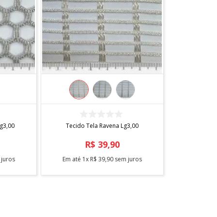
COMPRAR
g3,00
Tecido Tela Ravena Lg3,00
R$
39
,
90
juros
Em até
1
x
R$
39
,
90
sem juros