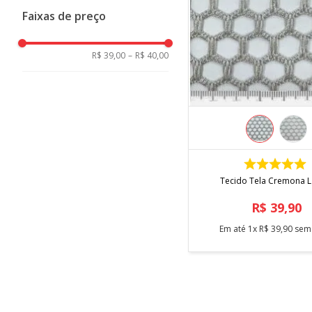
Niazi
Faixas de preço
R$ 39,00
–
R$ 40,00
COMPRAR
Tecido Tela Cremona L
R$
39
,
90
Em até
1
x
R$
39
,
90
sem 