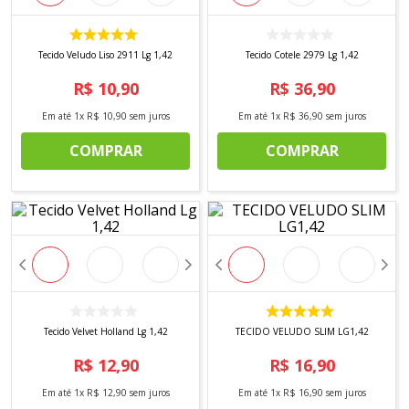
8
º
tricoline digital
9
º
tecido oxford
Tecido Veludo Liso 2911 Lg 1,42
Tecido Cotele 2979 Lg 1,42
10
º
tapete sisal
R$
10
,
90
R$
36
,
90
Em até
1
x
R$
10
,
90
sem juros
Em até
1
x
R$
36
,
90
sem juros
COMPRAR
COMPRAR
Tecido Velvet Holland Lg 1,42
TECIDO VELUDO SLIM LG1,42
R$
12
,
90
R$
16
,
90
Em até
1
x
R$
12
,
90
sem juros
Em até
1
x
R$
16
,
90
sem juros