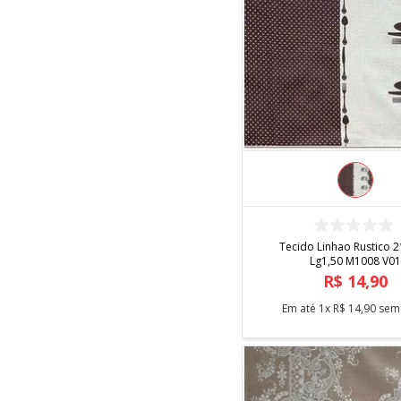
COMPRAR
Tecido Linhao Rustico 
Lg1,50 M1008 V01
R$
14
,
90
Em até
1
x
R$
14
,
90
sem 