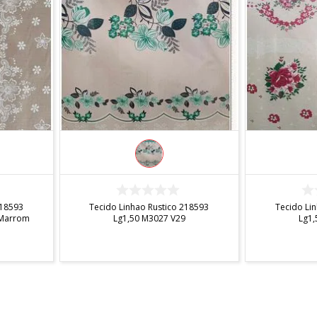
INDISPONÍVEL
IN
218593
Tecido Linhao Rustico 218593
Tecido Li
 Marrom
Lg1,50 M3027 V29
Lg1,