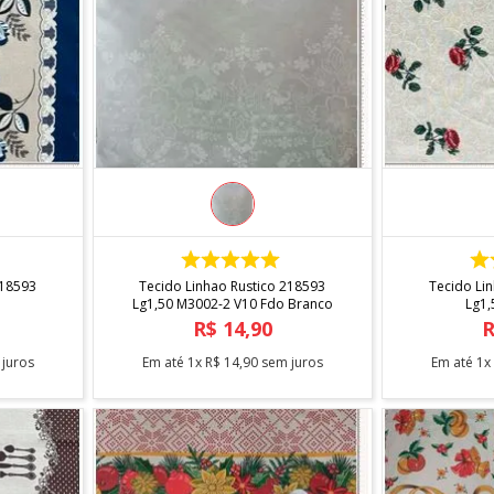
COMPRAR
218593
Tecido Linhao Rustico 218593
Tecido Li
Lg1,50 M3002-2 V10 Fdo Branco
Lg1,
R$
14
,
90
juros
Em até
1
x
R$
14
,
90
sem juros
Em até
1