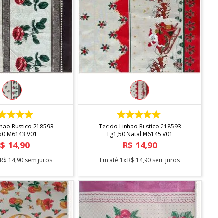
COMPRAR
COMPRAR
nhao Rustico 218593
Tecido Linhao Rustico 218593
50 M6143 V01
Lg1,50 Natal M6145 V01
R$
14
,
90
R$
14
,
90
x
R$
14
,
90
sem juros
Em até
1
x
R$
14
,
90
sem juros