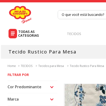
O que você está buscando?
TERMOS MAIS BUSCADOS
1
º
tricoline
TECIDOS
2
º
tapete
3
º
cortina
Tecido Rustico Para Mesa
4
º
tapetes
5
º
tecido percal
TECIDOS
Tecidos para Mesa
Tecido Rustico Para Mesa
6
º
tecido tricoline
7
º
percal
Cor Predominante
8
º
tricoline digital
Amarelo
9
º
tecido oxford
Marca
Azul
10
º
toalha mesa