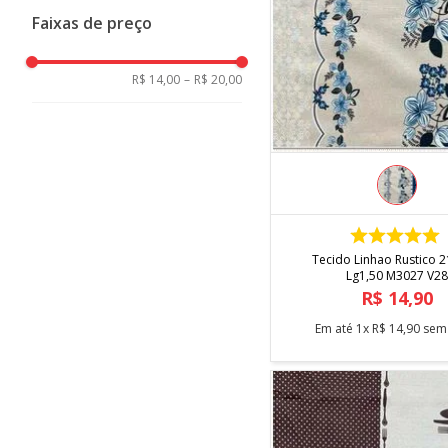
Niazi
Faixas de preço
Bege
Branco
R$ 14,00
–
R$ 20,00
Marrom
Preto
Rosa
Verde
COMPRAR
Vermelho
Tecido Linhao Rustico 
Lg1,50 M3027 V28
R$
14
,
90
Em até
1
x
R$
14
,
90
sem 