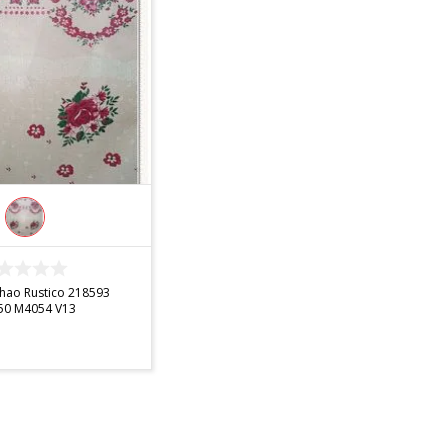
DISPONÍVEL
nhao Rustico 218593
50 M4054 V13