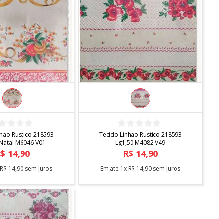
COMPRAR
COMPRAR
nhao Rustico 218593
Tecido Linhao Rustico 218593
 Natal M6046 V01
Lg1,50 M4082 V49
R$
14
,
90
R$
14
,
90
x
R$
14
,
90
sem juros
Em até
1
x
R$
14
,
90
sem juros