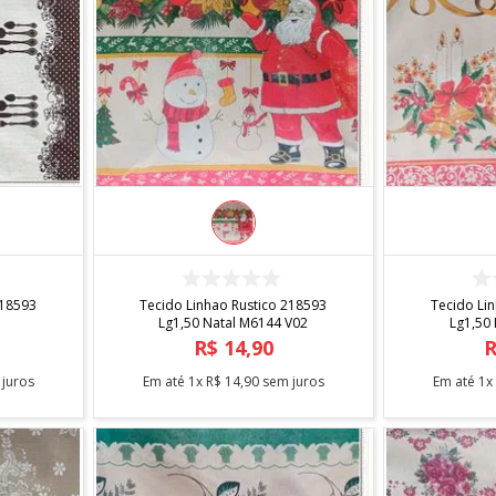
COMPRAR
218593
Tecido Linhao Rustico 218593
Tecido Li
Lg1,50 Natal M6144 V02
Lg1,50
R$
14
,
90
juros
Em até
1
x
R$
14
,
90
sem juros
Em até
1