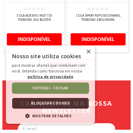
COLA ADESIVO INST 725
COLA SPRAY REPOSICIONAVEL
TEKBOND 20G BLISTER
TEKBOND 340G/500ML
INDISPONÍVEL
INDISPONÍVEL
×
Nosso site utiliza cookies
para mostrar ofertas que combinam com
você. Entenda como funciona em nossa
política de privacidade
ENTENDI - FECHAR
CADASTRE-SE NA NOSSA
BLOQUEAR COOKIES
NEWSLETTER
MOSTRAR DETALHES
ESTRITAMENTE NECESSÁRIOS