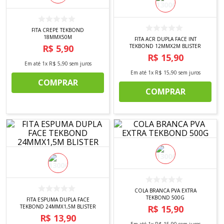
8
º
tricoline digital
9
º
tecido oxford
FITA CREPE TEKBOND
18MMX50M
10
º
toalha mesa
FITA ACR DUPLA FACE INT
R$
5
,
90
TEKBOND 12MMX2M BLISTER
R$
15
,
90
Em até
1
x
R$
5
,
90
sem juros
Em até
1
x
R$
15
,
90
sem juros
COMPRAR
COMPRAR
COLA BRANCA PVA EXTRA
TEKBOND 500G
FITA ESPUMA DUPLA FACE
TEKBOND 24MMX1,5M BLISTER
R$
15
,
90
R$
13
,
90
Em até
1
x
R$
15
,
90
sem juros