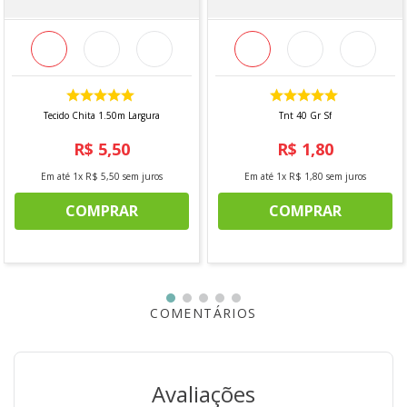
Pedidos acima de 10 metros podem ser fracionados.
Imagem meramente ilustrativa.
Tecido Chita 1.50m Largura
Tnt 40 Gr Sf
R$
5
,
50
R$
1
,
80
Em até
1
x
R$
5
,
50
sem juros
Em até
1
x
R$
1
,
80
sem juros
COMPRAR
COMPRAR
COMENTÁRIOS
Avaliações