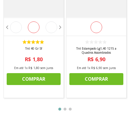
Tnt 40 Gr Sf
Tnt Estampado Lg1,40 1215 a
Quadros Assombrados
R$
1
,
80
R$
6
,
90
Em até
1
x
R$
1
,
80
sem juros
Em até
1
x
R$
6
,
90
sem juros
COMPRAR
COMPRAR