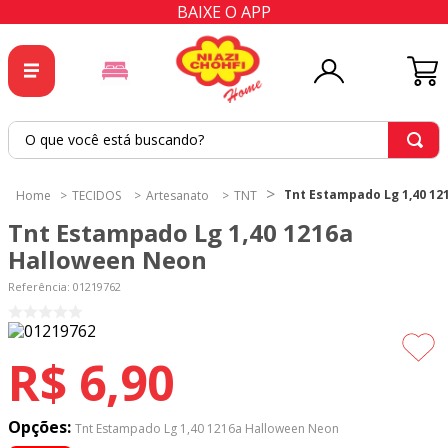
BAIXE O APP
O que você está buscando?
TERMOS MAIS BUSCADOS
Tnt Estampado Lg 1,40 1
TECIDOS
Artesanato
TNT
1
º
tricoline
Tnt Estampado Lg 1,40 1216a
2
º
tapete
Halloween Neon
3
º
cortina
Referência
:
01219762
4
º
tapetes
5
º
tecido percal
R$
6
,
90
6
º
tecido tricoline
7
º
percal
Opções:
Tnt Estampado Lg 1,40 1216a Halloween Neon