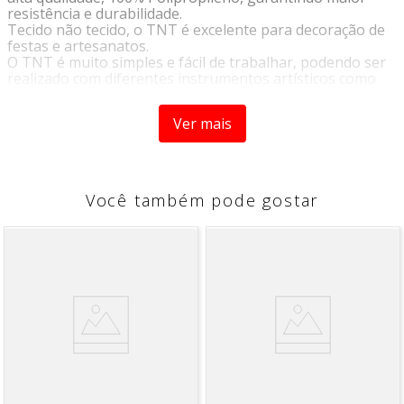
resistência e durabilidade.
Tecido não tecido, o TNT é excelente para decoração de
festas e artesanatos.
O TNT é muito simples e fácil de trabalhar, podendo ser
realizado com diferentes instrumentos artísticos como
cola, cola relevo, lápis de cor, giz de cera, purpurina. Evite
usar cola quente para não danificá-lo.
Ver mais
Composição:
100% Polipropileno
Gramatura:
40G/M²
Largura:
1,40m
Você também pode gostar
Instruções de lavagem:
Não limpar a seco;
Não alvejar/não branquear;
Não secar em tambor;
Limpeza úmida profissional/processo normal;
Temperatura máxima da base do ferro a 110°C/ o vapor
pode causar danos irreversíveis.
Instruções:
Vendido a cada 1 metro, onde a medida se
refere a um metro de comprimento pela largura do TNT.
Caso seja solicitado 2 metros, será enviado metragem
corrida, sem cortes.