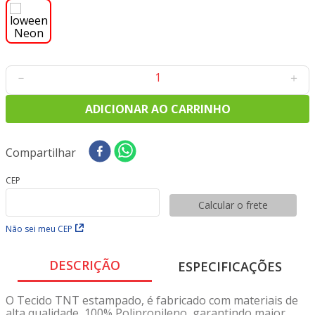
8
º
tricoline digital
9
º
tecido oxford
10
º
toalha mesa
－
＋
ADICIONAR AO CARRINHO
Compartilhar
CEP
Calcular o frete
Não sei meu CEP
DESCRIÇÃO
ESPECIFICAÇÕES
O Tecido TNT estampado, é fabricado com materiais de
alta qualidade, 100% Polipropileno, garantindo maior