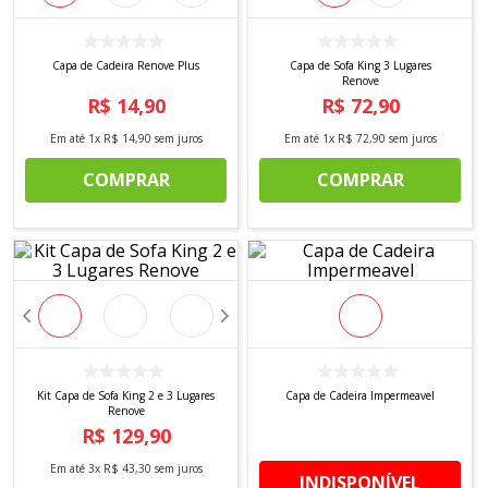
8
º
tricoline digital
9
º
tecido oxford
Capa de Cadeira Renove Plus
Capa de Sofa King 3 Lugares
Renove
10
º
tapete sisal
R$
14
,
90
R$
72
,
90
Em até
1
x
R$
14
,
90
sem juros
Em até
1
x
R$
72
,
90
sem juros
COMPRAR
COMPRAR
Kit Capa de Sofa King 2 e 3 Lugares
Capa de Cadeira Impermeavel
Renove
R$
129
,
90
Em até
3
x
R$
43
,
30
sem juros
INDISPONÍVEL