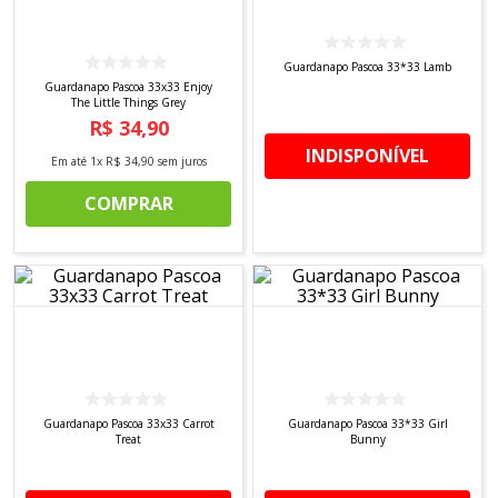
8
º
tricoline digital
9
º
tecido oxford
Guardanapo Pascoa 33*33 Lamb
10
º
toalha mesa
Guardanapo Pascoa 33x33 Enjoy
The Little Things Grey
R$
34
,
90
INDISPONÍVEL
Em até
1
x
R$
34
,
90
sem juros
COMPRAR
Guardanapo Pascoa 33x33 Carrot
Guardanapo Pascoa 33*33 Girl
Treat
Bunny