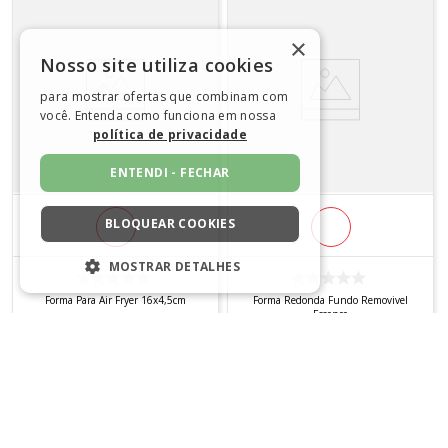
×
Nosso site utiliza cookies
para mostrar ofertas que combinam com
você. Entenda como funciona em nossa
política de privacidade
ENTENDI - FECHAR
BLOQUEAR COOKIES
MOSTRAR DETALHES
ESTRITAMENTE NECESSÁRIOS
Forma Para Air Fryer 16x4,5cm
Forma Redonda Fundo Removivel
Essence
R$
12
,
90
R$
66
,
90
DESEMPENHO
Em até
1
x
R$
12
,
90
sem juros
Em até
1
x
R$
66
,
90
sem juros
SEGMENTAÇÃO
COMPRAR
COMPRAR
FUNCIONALIDADE