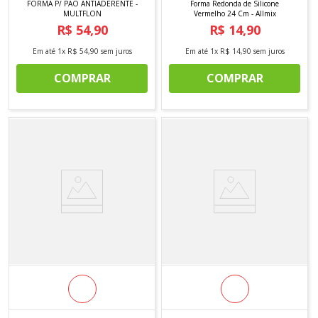
FORMA P/ PAO ANTIADERENTE -
Forma Redonda de Silicone
MULTFLON
Vermelho 24 Cm - Allmix
R$
54
,
90
R$
14
,
90
Em até
1
x
R$
54
,
90
sem juros
Em até
1
x
R$
14
,
90
sem juros
COMPRAR
COMPRAR