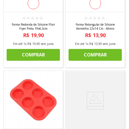
Forma Redonda de Silicone P/air
Forma Retangular de Silicone
Fryer Preta 19x6,5cm
Vermelho 22x14 Cm - Allmix
R$
19
,
90
R$
13
,
90
Em até
1
x
R$
19
,
90
sem juros
Em até
1
x
R$
13
,
90
sem juros
COMPRAR
COMPRAR