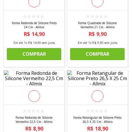
8
º
tricoline digital
9
º
tecido oxford
10
º
tapete sisal
Forma Redonda de Silicone Preto
Forma Quadrada de Silicone
24 Cm - Allmix
Vermelho 21 Cm - Allmix
R$
14
,
90
R$
9
,
90
Em até
1
x
R$
14
,
90
sem juros
Em até
1
x
R$
9
,
90
sem juros
COMPRAR
COMPRAR
Forma Redonda de Silicone
Forma Retangular de Silicone Preto
Vermelho 22,5 Cm - Allmix
26,5 X 25 Cm - Allmix
R$
8
,
90
R$
18
,
90