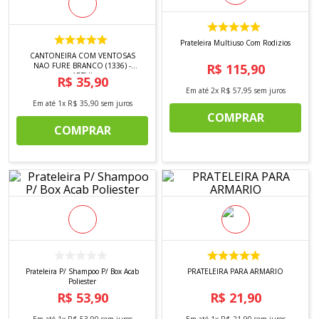
8
º
tricoline digital
9
º
tecido oxford
Prateleira Multiuso Com Rodizios
10
º
toalha mesa
CANTONEIRA COM VENTOSAS
NAO FURE BRANCO (1336) -
R$
115
,
90
ARTHI
R$
35
,
90
Em até
2
x
R$
57
,
95
sem juros
Em até
1
x
R$
35
,
90
sem juros
COMPRAR
COMPRAR
Prateleira P/ Shampoo P/ Box Acab
PRATELEIRA PARA ARMARIO
Poliester
R$
53
,
90
R$
21
,
90
Em até
1
x
R$
53
,
90
sem juros
Em até
1
x
R$
21
,
90
sem juros