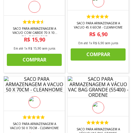
8
º
tricoline digital
9
º
tecido oxford
10
º
toalha mesa
SACO PARA ARMAZENAGEM A
VACUO 45 X 60CM - CLEANHOME
SACO PARA ARMAZENAGEM A
VACUO COM CABIDE 70 X 105
R$
6
,
90
CM - CLEANHOME
R$
15
,
90
Em até
1
x
R$
6
,
90
sem juros
Em até
1
x
R$
15
,
90
sem juros
COMPRAR
COMPRAR
SACO PARA ARMAZENAGEM A
VACUO 50 X 70CM - CLEANHOME
SACO PARA ARMAZENAGEM A