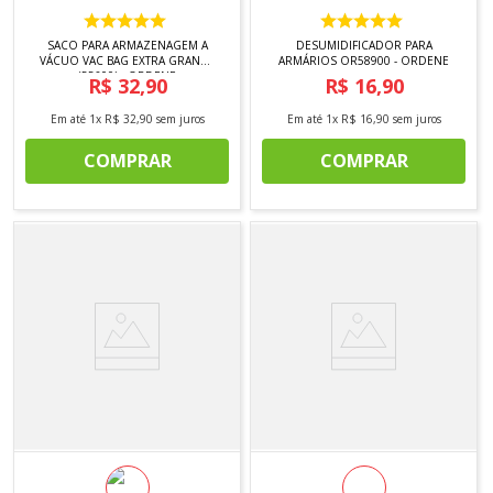
SACO PARA ARMAZENAGEM A
DESUMIDIFICADOR PARA
VÁCUO VAC BAG EXTRA GRANDE
ARMÁRIOS OR58900 - ORDENE
(55600) - ORDENE
R$
32
,
90
R$
16
,
90
Em até
1
x
R$
32
,
90
sem juros
Em até
1
x
R$
16
,
90
sem juros
COMPRAR
COMPRAR