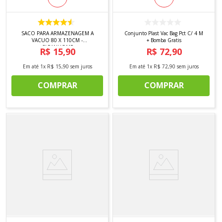
SACO PARA ARMAZENAGEM A
Conjunto Plast Vac Bag Pct C/ 4 M
VACUO 80 X 110CM -
+ Bomba Gratis
CLEANHOME
R$
15
,
90
R$
72
,
90
Em até
1
x
R$
15
,
90
sem juros
Em até
1
x
R$
72
,
90
sem juros
COMPRAR
COMPRAR