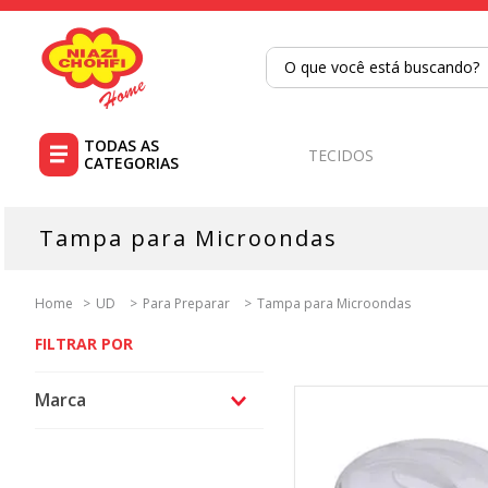
O que você está buscando?
TERMOS MAIS BUSCADOS
1
º
tricoline
TECIDOS
2
º
tapete
3
º
cortina
Tampa para Microondas
4
º
tapetes
5
º
tecido percal
UD
Para Preparar
Tampa para Microondas
6
º
tricoline digital
7
º
percal
Marca
8
º
tecido tricoline
UZ Utilidades
9
º
tecido oxford
Niazi
10
º
toalha mesa