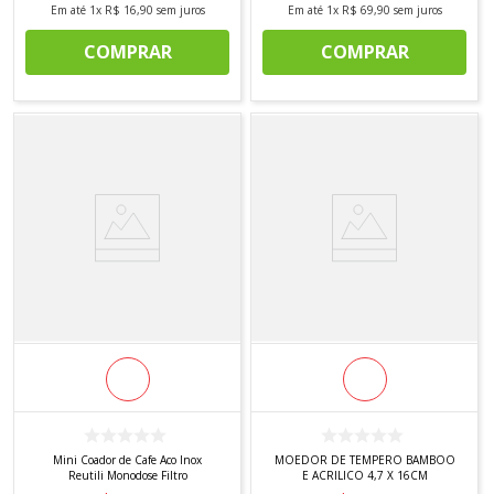
Em até
1
x
R$
16
,
90
sem juros
Em até
1
x
R$
69
,
90
sem juros
COMPRAR
COMPRAR
Mini Coador de Cafe Aco Inox
MOEDOR DE TEMPERO BAMBOO
Reutili Monodose Filtro
E ACRILICO 4,7 X 16CM