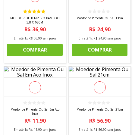
8
º
tricoline digital
9
º
tecido oxford
MOEDOR DE TEMPERO BAMBOO
Moedor de Pimenta Ou Sal 13cm
5,8 X 16CM
10
º
toalha mesa
R$
36
,
90
R$
24
,
90
Em até
1
x
R$
36
,
90
sem juros
Em até
1
x
R$
24
,
90
sem juros
COMPRAR
COMPRAR
Moedor de Pimenta Ou Sal Em Aco
Moedor de Pimenta Ou Sal 21cm
Inox
R$
11
,
90
R$
56
,
90
Em até
1
x
R$
11
,
90
sem juros
Em até
1
x
R$
56
,
90
sem juros