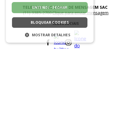
TELEFONE SAC
CANAL DE MENSAGEM SAC
ENTENDI - FECHAR
(11) 3385-2700
Clique para enviar mensagem
BLOQUEAR COOKIES
REDES SOCIAIS
MOSTRAR DETALHES
ESTRITAMENTE NECESSÁRIOS
DESEMPENHO
SEGMENTAÇÃO
SOLICITAR TROCA OU DEVOLUÇÃO
FUNCIONALIDADE
NÃO CLASSIFICADO
FORMAS DE PAGAMENTO
Estritamente necessários
Desempenho
Segmentação
Funcionalidade
Não classificado