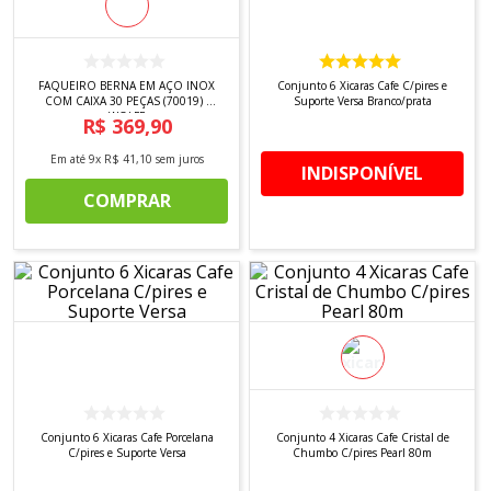
8
º
tricoline digital
9
º
tecido oxford
10
º
tapete sisal
FAQUEIRO BERNA EM AÇO INOX
Conjunto 6 Xicaras Cafe C/pires e
COM CAIXA 30 PEÇAS (70019) -
Suporte Versa Branco/prata
WOLFF
R$
369
,
90
Em até
9
x
R$
41
,
10
sem juros
INDISPONÍVEL
COMPRAR
Conjunto 6 Xicaras Cafe Porcelana
Conjunto 4 Xicaras Cafe Cristal de
C/pires e Suporte Versa
Chumbo C/pires Pearl 80m