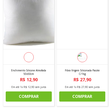
Enchimento Silicone Almofada
Fibra Virgem Siliconada Pacote
50x50cm
C/1kg
R$
12
,
90
R$
27
,
90
Em até
1
x
R$
12
,
90
sem juros
Em até
1
x
R$
27
,
90
sem juros
COMPRAR
COMPRAR