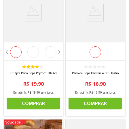
Kit 2pcs Pano Copa Popcorn 38x 60
Pano de Copa Karsten 46x65 Bistro
R$
19
,
90
R$
16
,
90
Em até
1
x
R$
19
,
90
sem juros
Em até
1
x
R$
16
,
90
sem juros
COMPRAR
COMPRAR
Novidade