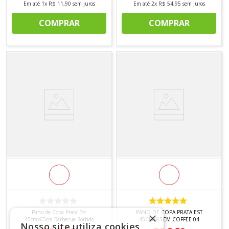
Em até
1
x
R$
11
,
90
sem juros
Em até
2
x
R$
54
,
95
sem juros
COMPRAR
COMPRAR
Pano de Copa Prata Est
PANO DE COPA PRATA EST
×
45cmx65cm Barbecue Sortido
45CMX65CM COFFEE 04
Nosso site utiliza cookies