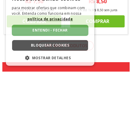
R$
7
,
50
R$
8
,
50
para mostrar ofertas que combinam com
Em até
1
x
R$
7
,
50
sem juros
Em até
1
x
R$
8
,
50
sem juros
você. Entenda como funciona em nossa
política de privacidade
COMPRAR
COMPRAR
ENTENDI - FECHAR
BLOQUEAR COOKIES
MOSTRAR DETALHES
ESTRITAMENTE NECESSÁRIOS
DESEMPENHO
CADASTRE-SE NA NOSSA
SEGMENTAÇÃO
NEWSLETTER
FUNCIONALIDADE
NÃO CLASSIFICADO
ENVIAR