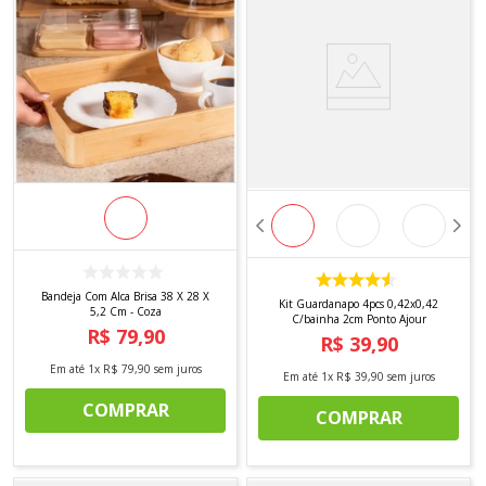
Bandeja Com Alca Brisa 38 X 28 X
Kit Guardanapo 4pcs 0,42x0,42
5,2 Cm - Coza
C/bainha 2cm Ponto Ajour
R$
79
,
90
R$
39
,
90
Em até
1
x
R$
79
,
90
sem juros
Em até
1
x
R$
39
,
90
sem juros
COMPRAR
COMPRAR