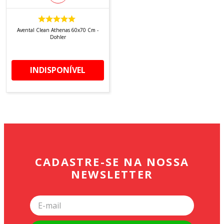
8
º
tricoline digital
9
º
tecido oxford
Avental Clean Athenas 60x70 Cm -
Dohler
10
º
toalha mesa
INDISPONÍVEL
CADASTRE-SE NA NOSSA
NEWSLETTER