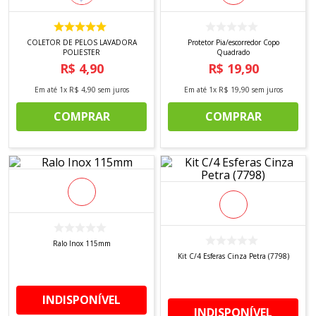
8
º
tecido tricoline
9
º
tecido oxford
COLETOR DE PELOS LAVADORA
Protetor Pia/escorredor Copo
POLIESTER
Quadrado
10
º
toalha mesa
R$
4
,
90
R$
19
,
90
Em até
1
x
R$
4
,
90
sem juros
Em até
1
x
R$
19
,
90
sem juros
COMPRAR
COMPRAR
Ralo Inox 115mm
Kit C/4 Esferas Cinza Petra (7798)
INDISPONÍVEL
INDISPONÍVEL